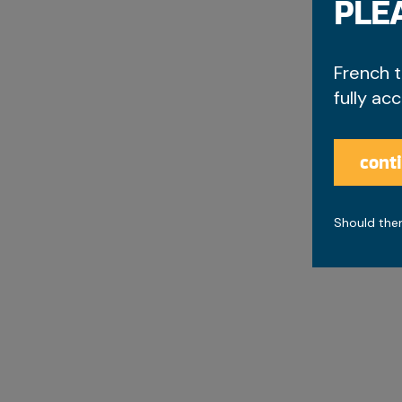
PLEA
French t
fully ac
cont
Should ther